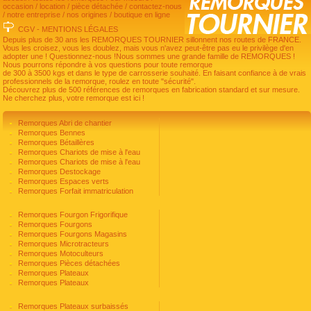
occasion
/
location
/
pièce détachée
/
contactez-nous
/
notre entreprise
/
nos origines
/
boutique en ligne
CGV
-
MENTIONS LÉGALES
Depuis plus de 30 ans les REMORQUES TOURNIER sillonnent nos routes de FRANCE.
Vous les croisez, vous les doublez, mais vous n'avez peut-être pas eu le privilège d'en
adopter une ! Questionnez-nous !Nous sommes une grande famille de REMORQUES !
Nous pourrons répondre à vos questions pour toute remorque
de 300 à 3500 kgs et dans le type de carrosserie souhaité. En faisant confiance à de vrais
professionnels de la remorque, roulez en toute "sécurité".
Découvrez plus de 500 références de remorques en fabrication standard et sur mesure.
Ne cherchez plus, votre remorque est ici !
Remorques Abri de chantier
Remorques Bennes
Remorques Bétaillères
Remorques Chariots de mise à l'eau
Remorques Chariots de mise à l'eau
Remorques Destockage
Remorques Espaces verts
Remorques Forfait immatriculation
Remorques Fourgon Frigorifique
Remorques Fourgons
Remorques Fourgons Magasins
Remorques Microtracteurs
Remorques Motoculteurs
Remorques Pièces détachées
Remorques Plateaux
Remorques Plateaux
Remorques Plateaux surbaissés