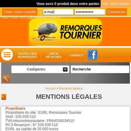
Vous avez 0 produit dans votre panier.
remorques
-
remorque
-
remorque tournier
-
remorque voiture
-
remorque moto
TOUTES NOS
PIÈCE
CONTACT
REMORQUES
DÉTACHÉE
Catégories
Accueil
>
Mentions légales
MENTIONS LÉGALES
Propriétaire
Propriétaire du site : EURL Remorques Tournier
Siret : 530 039 510
TVA intracommunautaire : FR64530039510
RCS Besançon : N° 530 039 510
EURL au capital de 20 000 euros