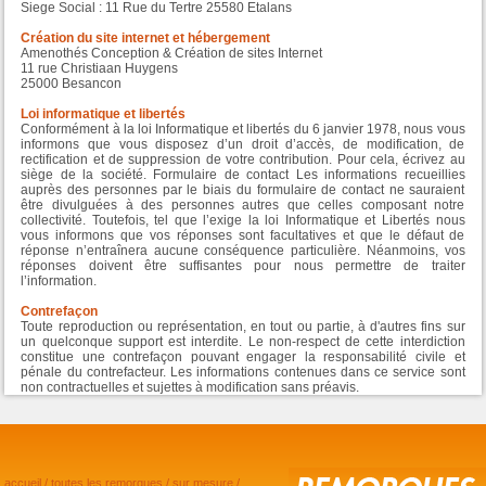
Siege Social : 11 Rue du Tertre 25580 Etalans
Création du site internet et hébergement
Amenothés Conception & Création de sites Internet
11 rue Christiaan Huygens
25000 Besancon
Loi informatique et libertés
Conformément à la loi Informatique et libertés du 6 janvier 1978, nous vous
informons que vous disposez d’un droit d’accès, de modification, de
rectification et de suppression de votre contribution. Pour cela, écrivez au
siège de la société. Formulaire de contact Les informations recueillies
auprès des personnes par le biais du formulaire de contact ne sauraient
être divulguées à des personnes autres que celles composant notre
collectivité. Toutefois, tel que l’exige la loi Informatique et Libertés nous
vous informons que vos réponses sont facultatives et que le défaut de
réponse n’entraînera aucune conséquence particulière. Néanmoins, vos
réponses doivent être suffisantes pour nous permettre de traiter
l’information.
Contrefaçon
Toute reproduction ou représentation, en tout ou partie, à d'autres fins sur
un quelconque support est interdite. Le non-respect de cette interdiction
constitue une contrefaçon pouvant engager la responsabilité civile et
pénale du contrefacteur. Les informations contenues dans ce service sont
non contractuelles et sujettes à modification sans préavis.
accueil
/
toutes les remorques
/
sur mesure
/