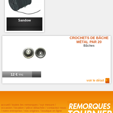
Sandow
CROCHETS DE BÂCHE
MÉTAL PAR 20
Bâches
12 €
TTC
voir le détail
accueil
/
toutes les remorques
/
sur mesure
/
occasion
/
location
/
pièce détachée
/
contactez-nous
/
notre entreprise
/
nos origines
/
boutique en ligne