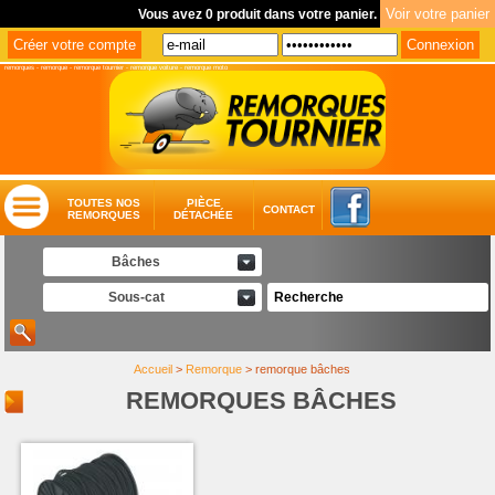
Vous avez 0 produit dans votre panier.
remorques
-
remorque
-
remorque tournier
-
remorque voiture
-
remorque moto
TOUTES NOS
PIÈCE
CONTACT
REMORQUES
DÉTACHÉE
Bâches
Sous-cat
Accueil
>
Remorque
>
remorque bâches
REMORQUES BÂCHES