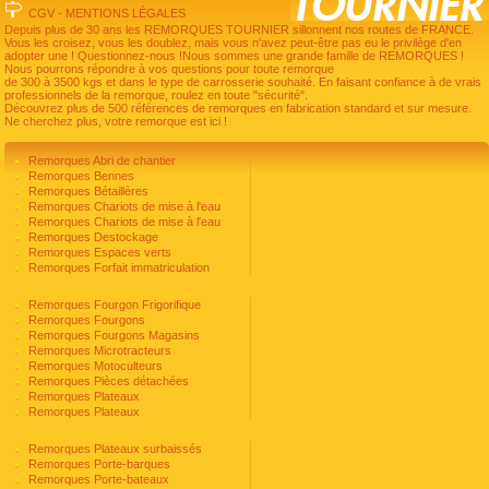
CGV
-
MENTIONS LÉGALES
Depuis plus de 30 ans les REMORQUES TOURNIER sillonnent nos routes de FRANCE.
Vous les croisez, vous les doublez, mais vous n'avez peut-être pas eu le privilège d'en
adopter une ! Questionnez-nous !Nous sommes une grande famille de REMORQUES !
Nous pourrons répondre à vos questions pour toute remorque
de 300 à 3500 kgs et dans le type de carrosserie souhaité. En faisant confiance à de vrais
professionnels de la remorque, roulez en toute "sécurité".
Découvrez plus de 500 références de remorques en fabrication standard et sur mesure.
Ne cherchez plus, votre remorque est ici !
Remorques Abri de chantier
Remorques Bennes
Remorques Bétaillères
Remorques Chariots de mise à l'eau
Remorques Chariots de mise à l'eau
Remorques Destockage
Remorques Espaces verts
Remorques Forfait immatriculation
Remorques Fourgon Frigorifique
Remorques Fourgons
Remorques Fourgons Magasins
Remorques Microtracteurs
Remorques Motoculteurs
Remorques Pièces détachées
Remorques Plateaux
Remorques Plateaux
Remorques Plateaux surbaissés
Remorques Porte-barques
Remorques Porte-bateaux