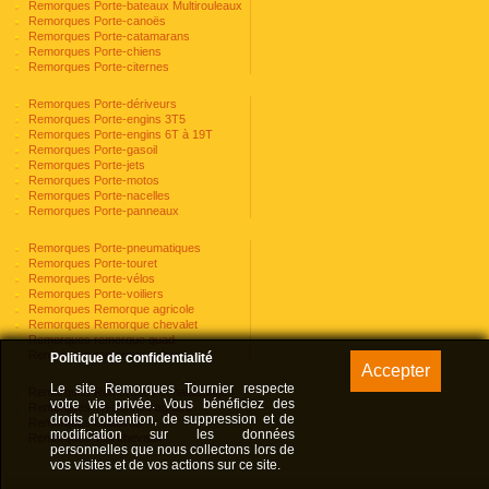
Remorques Porte-bateaux Multirouleaux
Remorques Porte-canoës
Remorques Porte-catamarans
Remorques Porte-chiens
Remorques Porte-citernes
Remorques Porte-dériveurs
Remorques Porte-engins 3T5
Remorques Porte-engins 6T à 19T
Remorques Porte-gasoil
Remorques Porte-jets
Remorques Porte-motos
Remorques Porte-nacelles
Remorques Porte-panneaux
Remorques Porte-pneumatiques
Remorques Porte-touret
Remorques Porte-vélos
Remorques Porte-voiliers
Remorques Remorque agricole
Remorques Remorque chevalet
Remorques remorque quad
Remorques remorque voiture
Politique de confidentialité
Le site Remorques Tournier respecte
Remorques Remorques échafaudages
votre vie privée. Vous bénéficiez des
Remorques Tri-bennes agraire
droits d'obtention, de suppression et de
Remorques Utilitaires
modification sur les données
Remorques Van chevaux
personnelles que nous collectons lors de
vos visites et de vos actions sur ce site.