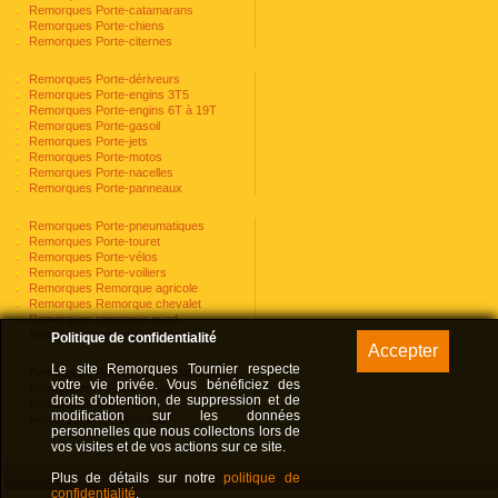
Remorques Porte-catamarans
Remorques Porte-chiens
Remorques Porte-citernes
Remorques Porte-dériveurs
Remorques Porte-engins 3T5
Remorques Porte-engins 6T à 19T
Remorques Porte-gasoil
Remorques Porte-jets
Remorques Porte-motos
Remorques Porte-nacelles
Remorques Porte-panneaux
Remorques Porte-pneumatiques
Remorques Porte-touret
Remorques Porte-vélos
Remorques Porte-voiliers
Remorques Remorque agricole
Remorques Remorque chevalet
Remorques remorque quad
Remorques remorque voiture
Politique de confidentialité
Le site Remorques Tournier respecte
Remorques Remorques échafaudages
votre vie privée. Vous bénéficiez des
Remorques Tri-bennes agraire
droits d'obtention, de suppression et de
Remorques Utilitaires
modification sur les données
Remorques Van chevaux
personnelles que nous collectons lors de
vos visites et de vos actions sur ce site.
Plus de détails sur notre
politique de
confidentialité
.