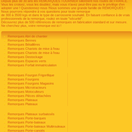
Depuis plus de 30 ans les REMORQUES TOURNIER sillonnent nos routes de FRANCE.
Vous les croisez, vous les doublez, mais vous n'avez peut-être pas eu le privilège d'en
adopter une ! Questionnez-nous !Nous sommes une grande famille de REMORQUES !
Nous pourrons répondre à vos questions pour toute remorque
de 300 à 3500 kgs et dans le type de carrosserie souhaité. En faisant confiance à de vrais
professionnels de la remorque, roulez en toute "sécurité".
Découvrez plus de 500 références de remorques en fabrication standard et sur mesure.
Ne cherchez plus, votre remorque est ici !
Remorques Abri de chantier
Remorques Bennes
Remorques Bétaillères
Remorques Chariots de mise à l'eau
Remorques Chariots de mise à l'eau
Remorques Destockage
Remorques Espaces verts
Remorques Forfait immatriculation
Remorques Fourgon Frigorifique
Remorques Fourgons
Remorques Fourgons Magasins
Remorques Microtracteurs
Remorques Motoculteurs
Remorques Pièces détachées
Remorques Plateaux
Remorques Plateaux
Remorques Plateaux surbaissés
Remorques Porte-barques
Remorques Porte-bateaux
Remorques Porte-bateaux Multirouleaux
Remorques Porte-canoës