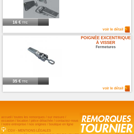
16 €
TTC
voir le détail
POIGNÉE EXCENTRIQUE
À VISSER
Fermetures
35 €
TTC
voir le détail
accueil
/
toutes les remorques
/
sur mesure
/
occasion
/
location
/
pièce détachée
/
contactez-nous
/
notre entreprise
/
nos origines
/
boutique en ligne
CGV
-
MENTIONS LÉGALES