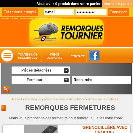
Vous avez 0 produit dans votre panier.
remorques
-
remorque
-
remorque tournier
-
remorque voiture
-
remorque moto
TOUTES NOS
PIÈCE
CONTACT
REMORQUES
DÉTACHÉE
Pièces détachées
Fermetures
Accueil
>
Remorque
>
remorque pièces détachées
>
remorque fermetures
REMORQUES FERMETURES
Nous vous proposons des fermeture pour remorque. Faites votre choix!
GRENOUILLÈRE AVEC
CROCHET