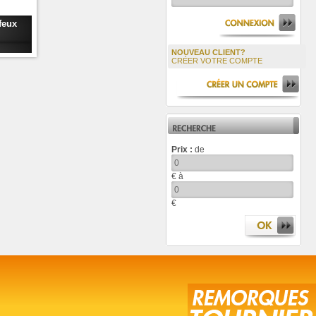
feux
NOUVEAU CLIENT?
CRÉER VOTRE COMPTE
Prix :
de
€ à
€