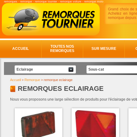
remorques
-
remorque
-
remorque tournier
-
remorque voiture
-
remorque moto
Grand choix de s
Achetez en ligne
remorque depuis 
TOUTES NOS
ACCUEIL
SUR MESURE
REMORQUES
Eclairage
Sous-cat
Accueil
>
Remorque
>
remorque eclairage
REMORQUES ECLAIRAGE
Nous vous proposons une large sélection de produits pour l'éclairage de votr