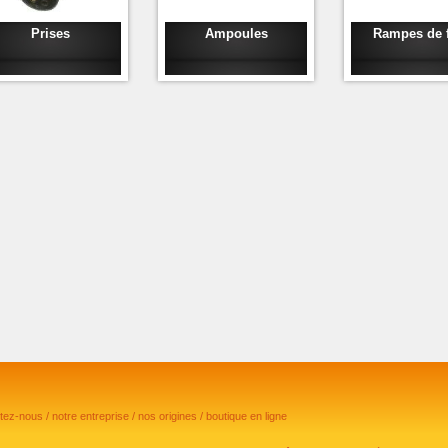
Prises
Ampoules
Rampes de 
ctez-nous
/
notre entreprise
/
nos origines
/
boutique en ligne