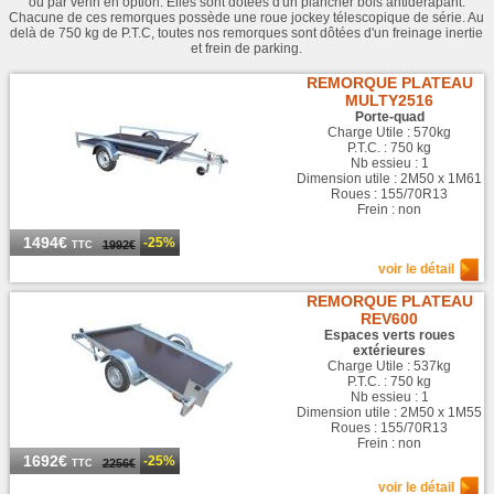
ou par vérin en option. Elles sont dôtées d'un plancher bois antidérapant.
Chacune de ces remorques possède une roue jockey télescopique de série. Au
delà de 750 kg de P.T.C, toutes nos remorques sont dôtées d'un freinage inertie
et frein de parking.
REMORQUE PLATEAU
MULTY2516
Porte-quad
Charge Utile : 570kg
P.T.C. : 750 kg
Nb essieu : 1
Dimension utile : 2M50 x 1M61
Roues : 155/70R13
Frein : non
1494€
-25%
1992€
TTC
voir le détail
REMORQUE PLATEAU
REV600
Espaces verts roues
extérieures
Charge Utile : 537kg
P.T.C. : 750 kg
Nb essieu : 1
Dimension utile : 2M50 x 1M55
Roues : 155/70R13
Frein : non
1692€
-25%
2256€
TTC
voir le détail