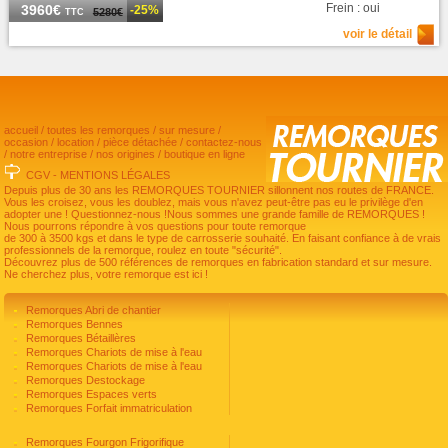
Frein : oui
3960€
-25%
5280€
TTC
voir le détail
accueil
/
toutes les remorques
/
sur mesure
/
occasion
/
location
/
pièce détachée
/
contactez-nous
/
notre entreprise
/
nos origines
/
boutique en ligne
CGV
-
MENTIONS LÉGALES
Depuis plus de 30 ans les REMORQUES TOURNIER sillonnent nos routes de FRANCE.
Vous les croisez, vous les doublez, mais vous n'avez peut-être pas eu le privilège d'en
adopter une ! Questionnez-nous !Nous sommes une grande famille de REMORQUES !
Nous pourrons répondre à vos questions pour toute remorque
de 300 à 3500 kgs et dans le type de carrosserie souhaité. En faisant confiance à de vrais
professionnels de la remorque, roulez en toute "sécurité".
Découvrez plus de 500 références de remorques en fabrication standard et sur mesure.
Ne cherchez plus, votre remorque est ici !
Remorques Abri de chantier
Remorques Bennes
Remorques Bétaillères
Remorques Chariots de mise à l'eau
Remorques Chariots de mise à l'eau
Remorques Destockage
Remorques Espaces verts
Remorques Forfait immatriculation
Remorques Fourgon Frigorifique