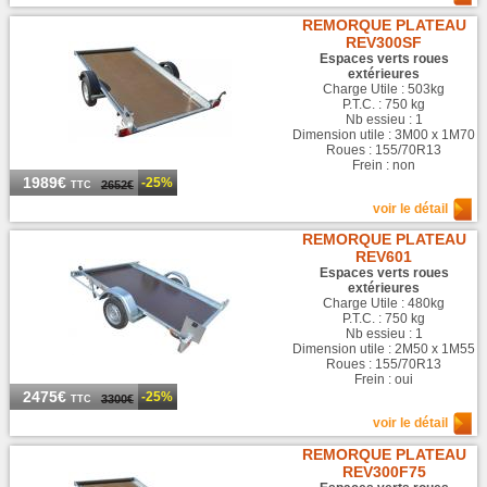
REMORQUE PLATEAU
REV300SF
Espaces verts roues
extérieures
Charge Utile : 503kg
P.T.C. : 750 kg
Nb essieu : 1
Dimension utile : 3M00 x 1M70
Roues : 155/70R13
Frein : non
1989€
-25%
2652€
TTC
voir le détail
REMORQUE PLATEAU
REV601
Espaces verts roues
extérieures
Charge Utile : 480kg
P.T.C. : 750 kg
Nb essieu : 1
Dimension utile : 2M50 x 1M55
Roues : 155/70R13
Frein : oui
2475€
-25%
3300€
TTC
voir le détail
REMORQUE PLATEAU
REV300F75