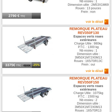
Nb essieu : 1
Dimension utile : 2M53X1M69
Roues : 13 pouces
Frein : non
2790 €
TTC
voir le détail
REMORQUE PLATEAU
REV350F130
Espaces verts roues
extérieures
Charge Utile : 980kg
P.T.C. : 1300 kg
Nb essieu : 1
Dimension utile :
3M50X1M72X0M13
Roues : 165/70R13C
Frein : oui
3375€
-25%
4500€
TTC
voir le détail
REMORQUE PLATEAU
REV350F150
Espaces verts roues
extérieures
Charge Utile : 1075kg
P.T.C. : 1500 kg
Nb essieu : 2
Dimension utile :
3M50X1M72X0M13
Roues : 165/70R13