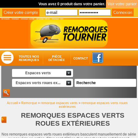
Vous avez 0 produit dans votre panier.
remorques
-
remorque
-
remorque tournier
-
remorque voiture
-
remorque moto
TOUTES NOS
PIÈCE
CONTACT
REMORQUES
DÉTACHÉE
Espaces verts
Espaces verts roues ex...
Accueil
>
Remorque
>
remorque espaces verts
>
remorque espaces verts roues
extérieures
REMORQUES ESPACES VERTS
ROUES EXTÉRIEURES
Nos remorques espaces verts roues extérieurs basculent manuellement de série