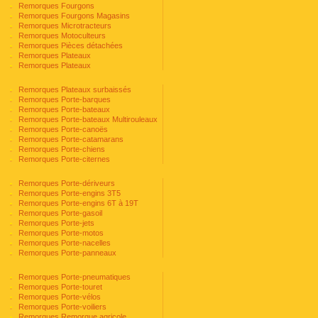
Remorques Fourgons
Remorques Fourgons Magasins
Remorques Microtracteurs
Remorques Motoculteurs
Remorques Pièces détachées
Remorques Plateaux
Remorques Plateaux
Remorques Plateaux surbaissés
Remorques Porte-barques
Remorques Porte-bateaux
Remorques Porte-bateaux Multirouleaux
Remorques Porte-canoës
Remorques Porte-catamarans
Remorques Porte-chiens
Remorques Porte-citernes
Remorques Porte-dériveurs
Remorques Porte-engins 3T5
Remorques Porte-engins 6T à 19T
Remorques Porte-gasoil
Remorques Porte-jets
Remorques Porte-motos
Remorques Porte-nacelles
Remorques Porte-panneaux
Remorques Porte-pneumatiques
Remorques Porte-touret
Remorques Porte-vélos
Remorques Porte-voiliers
Remorques Remorque agricole