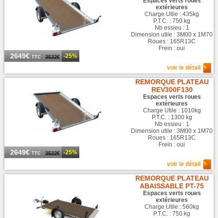
Espaces verts roues
extérieures
Charge Utile : 435kg
P.T.C. : 750 kg
Nb essieu : 1
Dimension utile : 3M00 x 1M70
Roues : 165R13C
Frein : oui
2649€
-25%
3532€
TTC
voir le détail
REMORQUE PLATEAU
REV300F130
Espaces verts roues
extérieures
Charge Utile : 1010kg
P.T.C. : 1300 kg
Nb essieu : 1
Dimension utile : 3M00 x 1M70
Roues : 165R13C
Frein : oui
2649€
-25%
3532€
TTC
voir le détail
REMORQUE PLATEAU
ABAISSABLE PT-75
Espaces verts roues
extérieures
Charge Utile : 560kg
P.T.C. : 750 kg