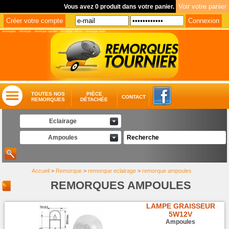
Vous avez 0 produit dans votre panier.
remorques
-
remorque
-
remorque tournier
-
remorque voiture
-
remorque moto
TOUTES NOS
PIÈCE
CONTACT
REMORQUES
DÉTACHÉE
Eclairage
Ampoules
Accueil
>
Remorque
>
remorque eclairage
>
remorque ampoules
REMORQUES AMPOULES
LAMPE GRAISSEUR
5W12V
Ampoules