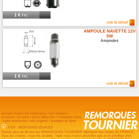
1 €
TTC
voir le détail
AMPOULE NAVETTE 12V
5W
Ampoules
1 €
TTC
voir le détail
accueil
/
toutes les remorques
/
sur mesure
/
occasion
/
location
/
pièce détachée
/
contactez-nous
/
notre entreprise
/
nos origines
/
boutique en ligne
CGV
-
MENTIONS LÉGALES
Depuis plus de 30 ans les REMORQUES TOURNIER sillonnent nos routes de FRANCE.
Vous les croisez, vous les doublez, mais vous n'avez peut-être pas eu le privilège d'en