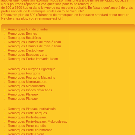
adopter une ! Questionnez-nous !Nous sommes une grande famille de REMORQUES !
Nous pourrons répondre à vos questions pour toute remorque
de 300 à 3500 kgs et dans le type de carrosserie souhaité. En faisant confiance à de vrais
professionnels de la remorque, roulez en toute "sécurité".
Découvrez plus de 500 références de remorques en fabrication standard et sur mesure.
Ne cherchez plus, votre remorque est ici !
Remorques Abri de chantier
Remorques Bennes
Remorques Bétaillères
Remorques Chariots de mise à l'eau
Remorques Chariots de mise à l'eau
Remorques Destockage
Remorques Espaces verts
Remorques Forfait immatriculation
Remorques Fourgon Frigorifique
Remorques Fourgons
Remorques Fourgons Magasins
Remorques Microtracteurs
Remorques Motoculteurs
Remorques Pièces détachées
Remorques Plateaux
Remorques Plateaux
Remorques Plateaux surbaissés
Remorques Porte-barques
Remorques Porte-bateaux
Remorques Porte-bateaux Multirouleaux
Remorques Porte-canoës
Remorques Porte-catamarans
Remorques Porte-chiens