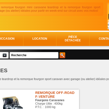
 remorque fourgon mini caravane teardrop et la remorque fourgon sport
ge (ou atelier) idéales pour partir en week-end sur circuit avec vos motos!
H
D
PIÈCE
OCCASION
LOCATION
CONTA
DÉTACHÉE
NES
eardrop et la remorque fourgon sport caravan avec garage (ou atelier) idéales pou
REMORQUE OFF-ROAD
F-VENTURE
Fourgons Caravanes
Charge Utile : 400kg
P.T.C. : 1000 kg