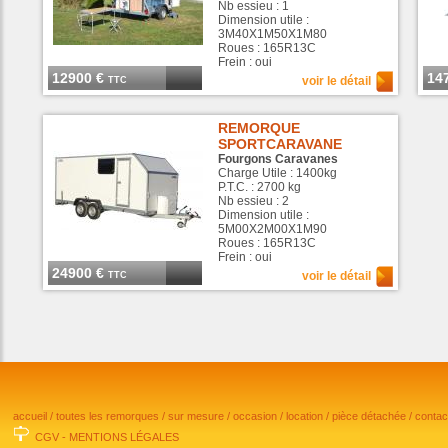
Nb essieu : 1
Dimension utile :
3M40X1M50X1M80
Roues : 165R13C
Frein : oui
12900 €
14
voir le détail
TTC
REMORQUE
SPORTCARAVANE
Fourgons Caravanes
Charge Utile : 1400kg
P.T.C. : 2700 kg
Nb essieu : 2
Dimension utile :
5M00X2M00X1M90
Roues : 165R13C
Frein : oui
24900 €
voir le détail
TTC
accueil
/
toutes les remorques
/
sur mesure
/
occasion
/
location
/
pièce détachée
/
conta
CGV
-
MENTIONS LÉGALES