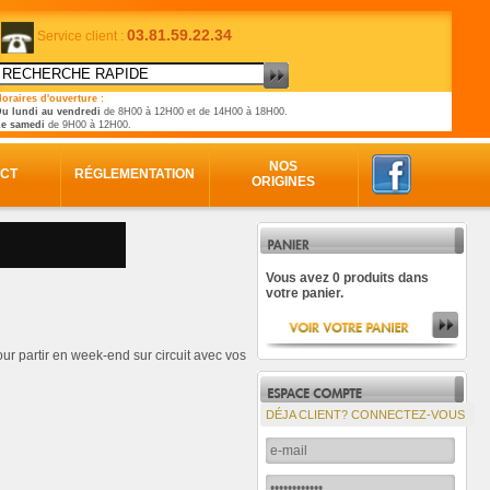
03.81.59.22.34
Service client :
oraires d'ouverture :
u lundi au vendredi
de 8H00 à 12H00 et de 14H00 à 18H00.
Le samedi
de 9H00 à 12H00.
NOS
CT
RÉGLEMENTATION
ORIGINES
Vous avez 0 produits dans
votre panier.
r partir en week-end sur circuit avec vos
DÉJA CLIENT? CONNECTEZ-VOUS