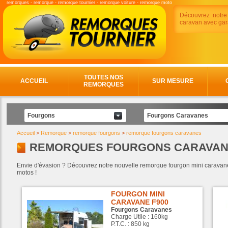
remorques
-
remorque
-
remorque tournier
-
remorque voiture
-
remorque moto
Découvrez notre
caravan avec gara
TOUTES NOS
ACCUEIL
SUR MESURE
REMORQUES
Fourgons
Fourgons Caravanes
Accueil
>
Remorque
>
remorque fourgons
>
remorque fourgons caravanes
REMORQUES FOURGONS CARAVA
Envie d'évasion ? Découvrez notre nouvelle remorque fourgon mini caravane t
motos !
FOURGON MINI
CARAVANE F900
Fourgons Caravanes
Charge Utile : 160kg
P.T.C. : 850 kg