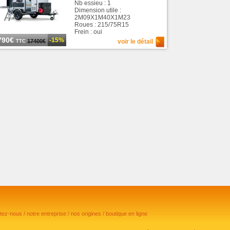
Nb essieu : 1
Dimension utile :
2M09X1M40X1M23
Roues : 215/75R15
Frein : oui
790€
-15%
17400€
voir le détail
TTC
ctez-nous
/
notre entreprise
/
nos origines
/
boutique en ligne