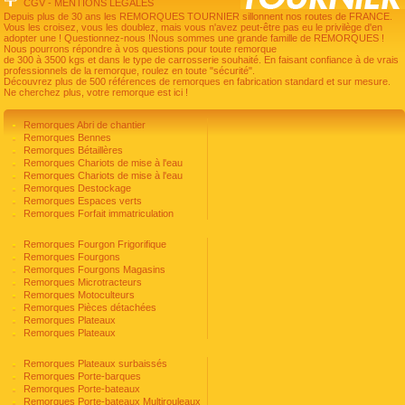
CGV
-
MENTIONS LÉGALES
Depuis plus de 30 ans les REMORQUES TOURNIER sillonnent nos routes de FRANCE.
Vous les croisez, vous les doublez, mais vous n'avez peut-être pas eu le privilège d'en
adopter une ! Questionnez-nous !Nous sommes une grande famille de REMORQUES !
Nous pourrons répondre à vos questions pour toute remorque
de 300 à 3500 kgs et dans le type de carrosserie souhaité. En faisant confiance à de vrais
professionnels de la remorque, roulez en toute "sécurité".
Découvrez plus de 500 références de remorques en fabrication standard et sur mesure.
Ne cherchez plus, votre remorque est ici !
Remorques Abri de chantier
Remorques Bennes
Remorques Bétaillères
Remorques Chariots de mise à l'eau
Remorques Chariots de mise à l'eau
Remorques Destockage
Remorques Espaces verts
Remorques Forfait immatriculation
Remorques Fourgon Frigorifique
Remorques Fourgons
Remorques Fourgons Magasins
Remorques Microtracteurs
Remorques Motoculteurs
Remorques Pièces détachées
Remorques Plateaux
Remorques Plateaux
Remorques Plateaux surbaissés
Remorques Porte-barques
Remorques Porte-bateaux
Remorques Porte-bateaux Multirouleaux