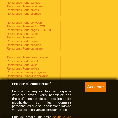
Remorques Porte-canoës
Remorques Porte-catamarans
Remorques Porte-chiens
Remorques Porte-citernes
Remorques Porte-dériveurs
Remorques Porte-engins 3T5
Remorques Porte-engins 6T à 19T
Remorques Porte-gasoil
Remorques Porte-jets
Remorques Porte-motos
Remorques Porte-nacelles
Remorques Porte-panneaux
Remorques Porte-pneumatiques
Remorques Porte-touret
Remorques Porte-vélos
Remorques Porte-voiliers
Remorques Remorque agricole
Remorques Remorque chevalet
Remorques remorque quad
Remorques remorque voiture
Politique de confidentialité
Le site Remorques Tournier respecte
Remorques Remorques échafaudages
votre vie privée. Vous bénéficiez des
Remorques Tri-bennes agraire
droits d'obtention, de suppression et de
Remorques Utilitaires
modification sur les données
Remorques Van chevaux
personnelles que nous collectons lors de
vos visites et de vos actions sur ce site.
Plus de détails sur notre
politique de