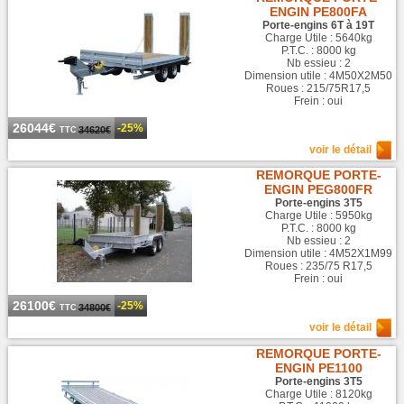
ENGIN PE800FA
Porte-engins 6T à 19T
Charge Utile : 5640kg
P.T.C. : 8000 kg
Nb essieu : 2
Dimension utile : 4M50X2M50
Roues : 215/75R17,5
Frein : oui
26044€
-25%
34620€
TTC
voir le détail
REMORQUE PORTE-
ENGIN PEG800FR
Porte-engins 3T5
Charge Utile : 5950kg
P.T.C. : 8000 kg
Nb essieu : 2
Dimension utile : 4M52X1M99
Roues : 235/75 R17,5
Frein : oui
26100€
-25%
34800€
TTC
voir le détail
REMORQUE PORTE-
ENGIN PE1100
Porte-engins 3T5
Charge Utile : 8120kg