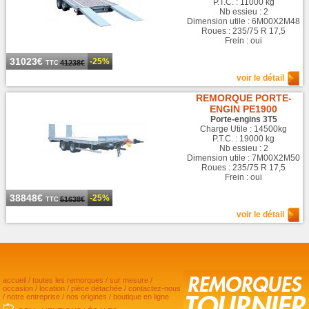
P.T.C. : 11000 kg
Nb essieu : 2
Dimension utile : 6M00X2M48
Roues : 235/75 R 17,5
Frein : oui
31023€
-25%
41238€
TTC
voir le détail
REMORQUE PORTE-
ENGIN PE1900
Porte-engins 3T5
Charge Utile : 14500kg
P.T.C. : 19000 kg
Nb essieu : 2
Dimension utile : 7M00X2M50
Roues : 235/75 R 17,5
Frein : oui
38848€
-25%
51638€
TTC
voir le détail
accueil
/
toutes les remorques
/
sur mesure
/
occasion
/
location
/
pièce détachée
/
contactez-nous
/
notre entreprise
/
nos origines
/
boutique en ligne