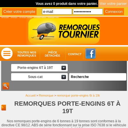
Vous avez 0 produit dans votre panier.
remorques
-
remorque
-
remorque tournier
-
remorque voiture
-
remorque moto
TOUTES NOS
PIÈCE
CONTACT
REMORQUES
DÉTACHÉE
Porte-engins 6T à 19T
Sous-cat
Accueil
>
Remorque
>
remorque porte-engins 6t à 19t
REMORQUES PORTE-ENGINS 6T À
19T
Nos remorques porte-engins de 6 tonnes à 19 tonnes sont conformes à la
directive CE 98/12. ABS de série fonctionnant sur la prise ISO 7638 si le véhicule