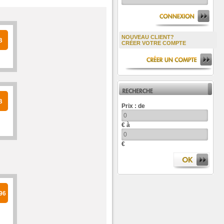
NOUVEAU CLIENT?
B
CRÉER VOTRE COMPTE
B
Prix :
de
€ à
€
96