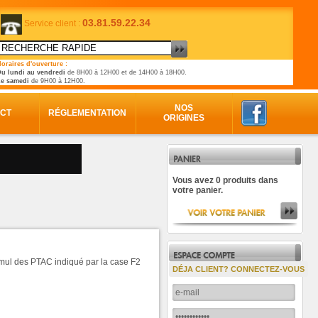
03.81.59.22.34
Service client :
oraires d'ouverture :
u lundi au vendredi
de 8H00 à 12H00 et de 14H00 à 18H00.
Le samedi
de 9H00 à 12H00.
NOS
CT
RÉGLEMENTATION
ORIGINES
Vous avez 0 produits dans
votre panier.
umul des PTAC indiqué par la case F2
DÉJA CLIENT? CONNECTEZ-VOUS