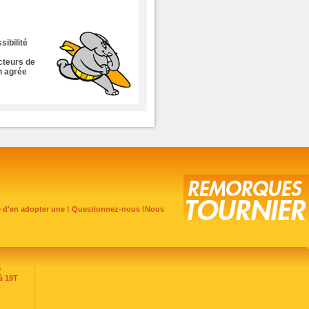
sibilité
cteurs de
n agrée
e d'en adopter une ! Questionnez-nous !Nous
5
à 19T