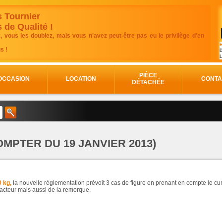
 Tournier
de Qualité !
, vous les doublez, mais vous n'avez peut-être pas eu le privilège d'en
H
s !
D
PIÈCE
OCCASION
LOCATION
CONTA
DÉTACHÉE
MPTER DU 19 JANVIER 2013)
0 kg,
la nouvelle réglementation prévoit 3 cas de figure en prenant en compte le c
tracteur mais aussi de la remorque.