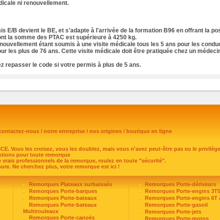
dicale ni renouvellement.
s E/B devient le BE, et s'adapte à l'arrivée de la formation B96 en offrant la pos
nt la somme des PTAC est supérieure à 4250 kg.
nouvellement étant soumis à une visite médicale tous les 5 ans pour les condu
our les plus de 76 ans. Cette visite médicale doit être pratiquée chez un médeci
 repasser le code si votre permis à plus de 5 ans.
contactez-nous
/
notre entreprise
/
nos origines
/
boutique en ligne
Vous les croisez, vous les doublez, mais vous n'avez peut-être pas eu le privilèg
tions pour toute remorque
e vrais professionnels de la remorque, roulez en toute "sécurité".
re. Ne cherchez plus, votre remorque est ici !
Remorques Plateaux surbaissés
Remorques Porte-dériveurs
Remorques Porte-barques
Remorques Porte-engins 3T
Remorques Porte-bateaux
Remorques Porte-engins 6T 
Remorques Porte-bateaux
Remorques Porte-gasoil
Multirouleaux
Remorques Porte-jets
Remorques Porte-canoës
Remorques Porte-motos