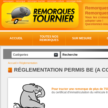
remorques
-
remorque
-
remorque tournier
-
remorque voiture
-
remorque moto
Remorques
Remorques 
Vous les croisez
adopter une !
Questionnez-nou
TOUTES NOS
ACCUEIL
SUR MESURE
REMORQUES
Catégories
Accueil
>
Réglementation
RÉGLEMENTATION PERMIS BE (A CO
Pour tracter une remorque de plus de 75
du certificat d'immatriculation du véhicule 