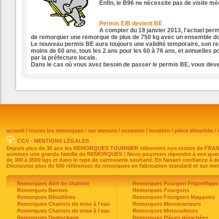
Enfin, le B96 ne nécessite pas de visite mé
Permis E/B devient BE
A compter du 19 janvier 2013, l'actuel permi
de remorquer une remorque de plus de 750 kg avec un ensemble do
Le nouveau permis BE aura toujours une validité temporaire, son re
moins de 60 ans, tous les 2 ans pour les 60 à 76 ans, et annuelles p
par la préfecture locale.
Dans le cas où vous avez besoin de passer le permis BE, vous devez
accueil
/
toutes les remorques
/
sur mesure
/
occasion
/
location
/
pièce détachée
/
CGV
-
MENTIONS LÉGALES
Depuis plus de 30 ans les REMORQUES TOURNIER sillonnent nos routes de FRANCE. 
sommes une grande famille de REMORQUES ! Nous pourrons répondre à vos ques
de 300 à 3500 kgs et dans le type de carrosserie souhaité. En faisant confiance à d
Découvrez plus de 500 références de remorques en fabrication standard et sur mesu
Remorques Abri de chantier
Remorques Fourgon Frigorifique
Remorques Bennes
Remorques Fourgons
Remorques Bétaillères
Remorques Fourgons Magasins
Remorques Chariots de mise à l'eau
Remorques Microtracteurs
Remorques Chariots de mise à l'eau
Remorques Motoculteurs
Remorques Destockage
Remorques Pièces détachées