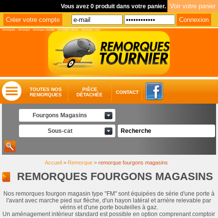
Vous avez 0 produit dans votre panier.
remorques
-
remorque
-
remorque tournier
-
remorque voiture
-
remorque moto
TOUTES NOS
PIÈCE
CONTACT
REMORQUES
DÉTACHÉE
Fourgons Magasins
Sous-cat
Accueil
>
Remorque
>
remorque fourgons magasins
REMORQUES FOURGONS MAGASINS
Nos remorques fourgon magasin type "FM" sont équipées de série d'une porte à
l'avant avec marche pied sur flèche, d'un hayon latéral et arrière relevable par
vérins et d'une porte bouteilles à gaz.
Un aménagement intérieur standard est possible en option comprenant comptoir