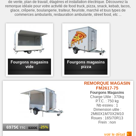
de vente, plan de travail, étagères et installation électrique. Découvrez la
remorque idéale pour votre activité de food truck, pizza, snack, kebab, tacos,
glace, crêperie, boulangerie, traiteur, fleuriste, marché et tous types de
commerces ambulants, restauration ambulante, street food, etc ...
Fourgons magasins
Fourgons magasins
vide
pizza
REMORQUE MAGASIN
FM2617-75
Fourgons Magasins
Charge Utile : 370kg
P.T.C. : 750 kg
Nb essieu : 1
Dimension utile :
2M60X1M70X2M10
Roues : 165/70R13
Frein : non
6975€
-25%
9300€
TTC
voir le détail