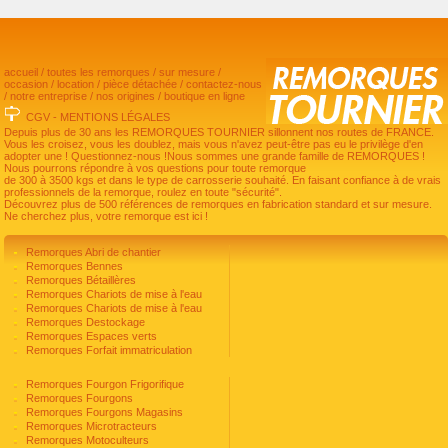
accueil
/
toutes les remorques
/
sur mesure
/
occasion
/
location
/
pièce détachée
/
contactez-nous
/
notre entreprise
/
nos origines
/
boutique en ligne
CGV
-
MENTIONS LÉGALES
Depuis plus de 30 ans les REMORQUES TOURNIER sillonnent nos routes de FRANCE.
Vous les croisez, vous les doublez, mais vous n'avez peut-être pas eu le privilège d'en
adopter une ! Questionnez-nous !Nous sommes une grande famille de REMORQUES !
Nous pourrons répondre à vos questions pour toute remorque
de 300 à 3500 kgs et dans le type de carrosserie souhaité. En faisant confiance à de vrais
professionnels de la remorque, roulez en toute "sécurité".
Découvrez plus de 500 références de remorques en fabrication standard et sur mesure.
Ne cherchez plus, votre remorque est ici !
Remorques Abri de chantier
Remorques Bennes
Remorques Bétaillères
Remorques Chariots de mise à l'eau
Remorques Chariots de mise à l'eau
Remorques Destockage
Remorques Espaces verts
Remorques Forfait immatriculation
Remorques Fourgon Frigorifique
Remorques Fourgons
Remorques Fourgons Magasins
Remorques Microtracteurs
Remorques Motoculteurs