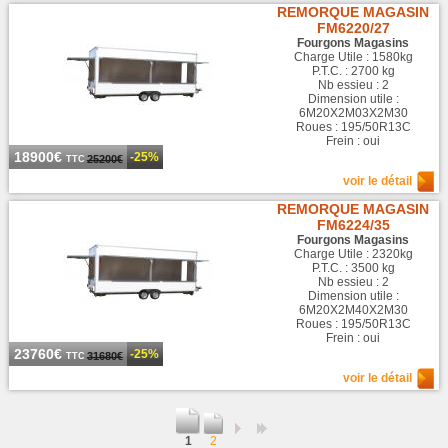
REMORQUE MAGASIN
FM6220/27
Fourgons Magasins
Charge Utile : 1580kg
P.T.C. : 2700 kg
Nb essieu : 2
Dimension utile :
6M20X2M03X2M30
Roues : 195/50R13C
Frein : oui
18900€
-25%
25200€
TTC
voir le détail
REMORQUE MAGASIN
FM6224/35
Fourgons Magasins
Charge Utile : 2320kg
P.T.C. : 3500 kg
Nb essieu : 2
Dimension utile :
6M20X2M40X2M30
Roues : 195/50R13C
Frein : oui
23760€
-25%
31680€
TTC
voir le détail
1
2