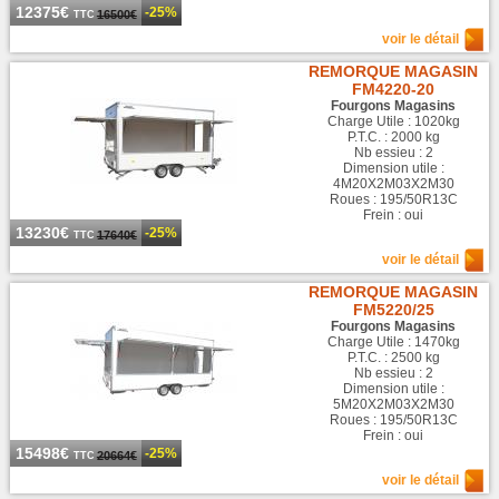
12375€
-25%
16500€
TTC
voir le détail
REMORQUE MAGASIN
FM4220-20
Fourgons Magasins
Charge Utile : 1020kg
P.T.C. : 2000 kg
Nb essieu : 2
Dimension utile :
4M20X2M03X2M30
Roues : 195/50R13C
Frein : oui
13230€
-25%
17640€
TTC
voir le détail
REMORQUE MAGASIN
FM5220/25
Fourgons Magasins
Charge Utile : 1470kg
P.T.C. : 2500 kg
Nb essieu : 2
Dimension utile :
5M20X2M03X2M30
Roues : 195/50R13C
Frein : oui
15498€
-25%
20664€
TTC
voir le détail