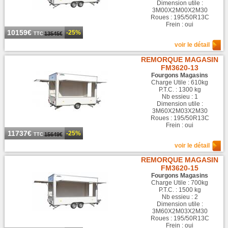
Dimension utile :
3M00X2M00X2M30
Roues : 195/50R13C
Frein : oui
10159€
-25%
13545€
TTC
voir le détail
REMORQUE MAGASIN
FM3620-13
Fourgons Magasins
Charge Utile : 610kg
P.T.C. : 1300 kg
Nb essieu : 1
Dimension utile :
3M60X2M03X2M30
Roues : 195/50R13C
Frein : oui
11737€
-25%
15649€
TTC
voir le détail
REMORQUE MAGASIN
FM3620-15
Fourgons Magasins
Charge Utile : 700kg
P.T.C. : 1500 kg
Nb essieu : 2
Dimension utile :
3M60X2M03X2M30
Roues : 195/50R13C
Frein : oui