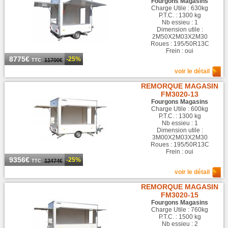
Fourgons Magasins
Charge Utile : 630kg
P.T.C. : 1300 kg
Nb essieu : 1
Dimension utile :
2M50X2M03X2M30
Roues : 195/50R13C
Frein : oui
8775€
-25%
11700€
TTC
voir le détail
REMORQUE MAGASIN
FM3020-13
Fourgons Magasins
Charge Utile : 600kg
P.T.C. : 1300 kg
Nb essieu : 1
Dimension utile :
3M00X2M03X2M30
Roues : 195/50R13C
Frein : oui
9356€
-25%
12474€
TTC
voir le détail
REMORQUE MAGASIN
FM3020-15
Fourgons Magasins
Charge Utile : 760kg
P.T.C. : 1500 kg
Nb essieu : 2