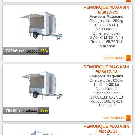
REMORQUE MAGASIN
FM3017-75
Fourgons Magasins
Charge Utile : 290kg
P.T.C. : 750 kg
Nb essieu : 1
Dimension utile :
3M00X1M70X2M10
Roues : 165/70R13
Frein : non
7650€
-25%
10200€
TTC
voir le détail
REMORQUE MAGASIN
FM3017-13
Fourgons Magasins
Charge Utile : 830kg
P.T.C. : 1300 kg
Nb essieu : 1
Dimension utile :
3M00X1M70X2M10
Roues : 165/70R13
Frein : oui
7950€
-25%
10600€
TTC
voir le détail
REMORQUE MAGASIN
FM2520/13