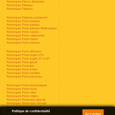
Remorques Pièces détachées
Remorques Plateaux
Remorques Plateaux
Remorques Plateaux surbaissés
Remorques Porte-barques
Remorques Porte-bateaux
Remorques Porte-bateaux Multirouleaux
Remorques Porte-canoës
Remorques Porte-catamarans
Remorques Porte-chiens
Remorques Porte-citernes
Remorques Porte-dériveurs
Remorques Porte-engins 3T5
Remorques Porte-engins 6T à 19T
Remorques Porte-gasoil
Remorques Porte-jets
Remorques Porte-motos
Remorques Porte-nacelles
Remorques Porte-panneaux
Remorques Porte-pneumatiques
Remorques Porte-touret
Remorques Porte-vélos
Remorques Porte-voiliers
Remorques Remorque agricole
Remorques Remorque chevalet
Remorques remorque quad
Remorques remorque voiture
Politique de confidentialité