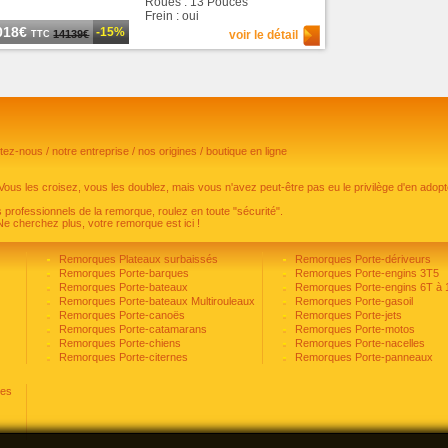
Roues : 13 Pouces
Frein : oui
018€
-15%
14139€
voir le détail
TTC
ctez-nous
/
notre entreprise
/
nos origines
/
boutique en ligne
les croisez, vous les doublez, mais vous n'avez peut-être pas eu le privilège d'en ado
 professionnels de la remorque, roulez en toute "sécurité".
e cherchez plus, votre remorque est ici !
Remorques Plateaux surbaissés
Remorques Porte-dériveurs
Remorques Porte-barques
Remorques Porte-engins 3T5
Remorques Porte-bateaux
Remorques Porte-engins 6T à 
Remorques Porte-bateaux Multirouleaux
Remorques Porte-gasoil
Remorques Porte-canoës
Remorques Porte-jets
Remorques Porte-catamarans
Remorques Porte-motos
Remorques Porte-chiens
Remorques Porte-nacelles
Remorques Porte-citernes
Remorques Porte-panneaux
ges