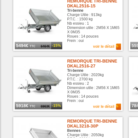
REMORQUE TRI-BENNE
DKAL2516-15
Tri-benne
Charge Utile : 913kg
P.T.C. : 1500 kg
Nb essieu : 1
Dimension utile : 2M56 X 1M65
X 0M35
Roues : 14 pouces
Frein : oui
5494€
55
-15%
6464€
voir le détail
TTC
REMORQUE TRI-BENNE
DKAL2516-27
Tri-benne
Charge Utile : 2020kg
P.T.C. : 2700 kg
Nb essieu : 2
Dimension utile : 2M56 X 1M65
X 0M35
Roues : 14 pouces
Frein : oui
5918€
78
-15%
6963€
voir le détail
TTC
REMORQUE TRI-BENNE
DKAL3218-30P
Bennes
Charge Utile : 2050kg