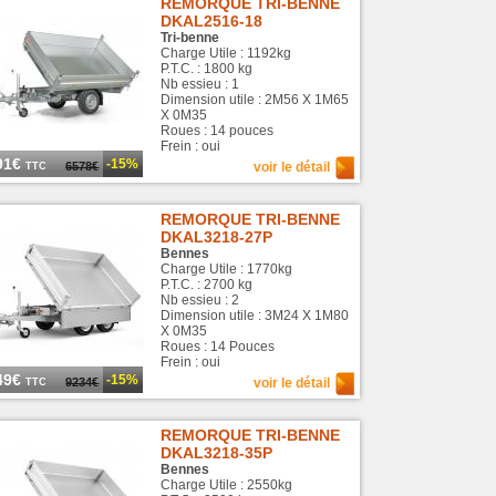
REMORQUE TRI-BENNE
DKAL2516-18
Tri-benne
Charge Utile : 1192kg
P.T.C. : 1800 kg
Nb essieu : 1
Dimension utile : 2M56 X 1M65
X 0M35
Roues : 14 pouces
Frein : oui
91€
-15%
6578€
voir le détail
TTC
REMORQUE TRI-BENNE
DKAL3218-27P
Bennes
Charge Utile : 1770kg
P.T.C. : 2700 kg
Nb essieu : 2
Dimension utile : 3M24 X 1M80
X 0M35
Roues : 14 Pouces
Frein : oui
49€
-15%
9234€
voir le détail
TTC
REMORQUE TRI-BENNE
DKAL3218-35P
Bennes
Charge Utile : 2550kg