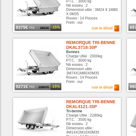
P.T.C. : 3000 kg
Nb essieu : 2
Dimension utile : 3M24 X 1M80
X 0M35
Roues : 14 Pouces
Frein : oui
8375€
89
-15%
9853€
voir le détail
TTC
REMORQUE TRI-BENNE
DKAL3718-30P
Bennes
Charge Utile : 2000kg
P.T.C. : 3000 kg
Nb essieu : 2
Dimension utile :
3M74X1M80X0M35
Roues : 14 Pouces
Frein : oui
9271€
98
-15%
10907€
voir le détail
TTC
REMORQUE TRI-BENNE
DKAL4121-35P
Tri-benne
Charge Utile : 2280kg
P.T.C. : 3500 kg
Nb essieu : 2
Dimension utile :
4M14X2M10X0M35