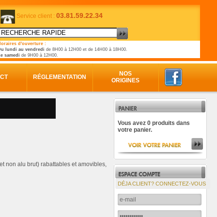
03.81.59.22.34
Service client :
oraires d'ouverture :
u lundi au vendredi
de 8H00 à 12H00 et de 14H00 à 18H00.
Le samedi
de 9H00 à 12H00.
NOS
CT
RÉGLEMENTATION
ORIGINES
Vous avez 0 produits dans
votre panier.
 non alu brut) rabattables et amovibles,
DÉJA CLIENT? CONNECTEZ-VOUS