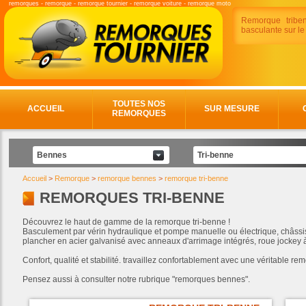
remorques
-
remorque
-
remorque tournier
-
remorque voiture
-
remorque moto
Remorque tribe
basculante sur le
TOUTES NOS
ACCUEIL
SUR MESURE
REMORQUES
Bennes
Tri-benne
Accueil
>
Remorque
>
remorque bennes
>
remorque tri-benne
REMORQUES TRI-BENNE
Découvrez le haut de gamme de la remorque tri-benne !
Basculement par vérin hydraulique et pompe manuelle ou électrique, châssis
plancher en acier galvanisé avec anneaux d'arrimage intégrés, roue jockey 
Confort, qualité et stabilité. travaillez confortablement avec une véritable r
Pensez aussi à consulter notre rubrique "remorques bennes".