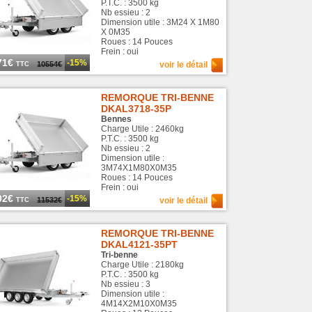
P.T.C. : 3500 kg
Nb essieu : 2
Dimension utile : 3M24 X 1M80
X 0M35
Roues : 14 Pouces
Frein : oui
71€
-15%
10554€
voir le détail
TTC
REMORQUE TRI-BENNE
DKAL3718-35P
Bennes
Charge Utile : 2460kg
P.T.C. : 3500 kg
Nb essieu : 2
Dimension utile :
3M74X1M80X0M35
Roues : 14 Pouces
Frein : oui
02€
-15%
11532€
voir le détail
TTC
REMORQUE TRI-BENNE
DKAL4121-35PT
Tri-benne
Charge Utile : 2180kg
P.T.C. : 3500 kg
Nb essieu : 3
Dimension utile :
4M14X2M10X0M35