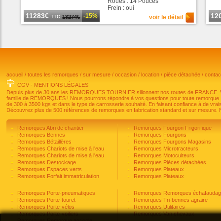
Roues : 14 Pouces
Frein : oui
11283€
12
-15%
13274€
voir le détail
TTC
accueil
/
toutes les remorques
/
sur mesure
/
occasion
/
location
/
pièce détachée
/
conta
CGV
-
MENTIONS LÉGALES
Depuis plus de 30 ans les REMORQUES TOURNIER sillonnent nos routes de FRANCE. Vous 
famille de REMORQUES ! Nous pourrons répondre à vos questions pour toute remorque
de 300 à 3500 kgs et dans le type de carrosserie souhaité. En faisant confiance à de vrais
Découvrez plus de 500 références de remorques en fabrication standard et sur mesure. N
Remorques Abri de chantier
Remorques Fourgon Frigorifique
Remorques Bennes
Remorques Fourgons
Remorques Bétaillères
Remorques Fourgons Magasins
Remorques Chariots de mise à l'eau
Remorques Microtracteurs
Remorques Chariots de mise à l'eau
Remorques Motoculteurs
Remorques Destockage
Remorques Pièces détachées
Remorques Espaces verts
Remorques Plateaux
Remorques Forfait immatriculation
Remorques Plateaux
Remorques Porte-pneumatiques
Remorques Remorques échafauda
Remorques Porte-touret
Remorques Tri-bennes agraire
Remorques Porte-vélos
Remorques Utilitaires
Remorques Porte-voiliers
Remorques Van chevaux
Remorques Remorque agricole