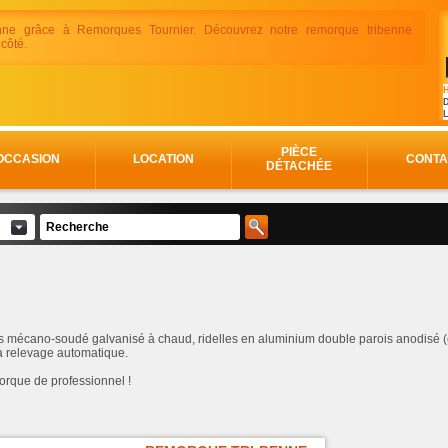
nne grâce à Remorques Tournier. Découvrez notre remorque tribenne
 côté.
H
D
PIÈCE
OCCASION
LOCATION
CONTA
DÉTACHÉE
 mécano-soudé galvanisé à chaud, ridelles en aluminium double parois anodisé (et
à relevage automatique.
emorque de professionnel !