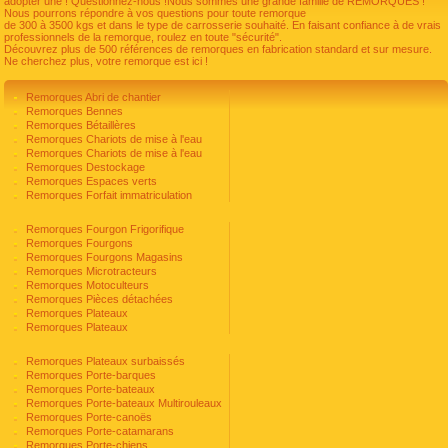
adopter une ! Questionnez-nous !Nous sommes une grande famille de REMORQUES !
Nous pourrons répondre à vos questions pour toute remorque
de 300 à 3500 kgs et dans le type de carrosserie souhaité. En faisant confiance à de vrais
professionnels de la remorque, roulez en toute "sécurité".
Découvrez plus de 500 références de remorques en fabrication standard et sur mesure.
Ne cherchez plus, votre remorque est ici !
Remorques Abri de chantier
Remorques Bennes
Remorques Bétaillères
Remorques Chariots de mise à l'eau
Remorques Chariots de mise à l'eau
Remorques Destockage
Remorques Espaces verts
Remorques Forfait immatriculation
Remorques Fourgon Frigorifique
Remorques Fourgons
Remorques Fourgons Magasins
Remorques Microtracteurs
Remorques Motoculteurs
Remorques Pièces détachées
Remorques Plateaux
Remorques Plateaux
Remorques Plateaux surbaissés
Remorques Porte-barques
Remorques Porte-bateaux
Remorques Porte-bateaux Multirouleaux
Remorques Porte-canoës
Remorques Porte-catamarans
Remorques Porte-chiens