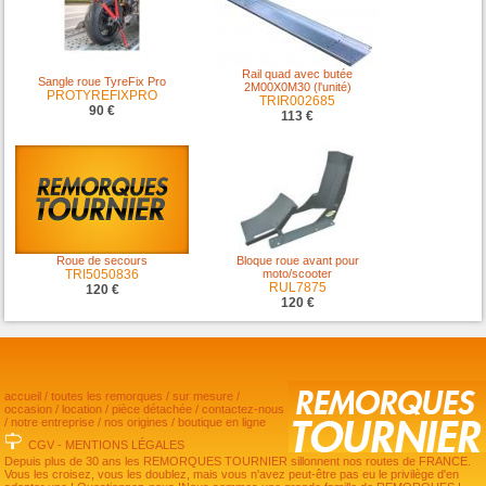
Rail quad avec butée
Sangle roue TyreFix Pro
2M00X0M30 (l'unité)
PROTYREFIXPRO
TRIR002685
90 €
113 €
Roue de secours
Bloque roue avant pour
TRI5050836
moto/scooter
RUL7875
120 €
120 €
accueil
/
toutes les remorques
/
sur mesure
/
occasion
/
location
/
pièce détachée
/
contactez-nous
/
notre entreprise
/
nos origines
/
boutique en ligne
CGV
-
MENTIONS LÉGALES
Depuis plus de 30 ans les REMORQUES TOURNIER sillonnent nos routes de FRANCE.
Vous les croisez, vous les doublez, mais vous n'avez peut-être pas eu le privilège d'en