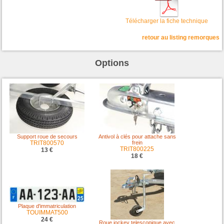
Télécharger la fiche technique
retour au listing remorques
Options
Support roue de secours
Antivol à clés pour attache sans
TRIT800570
frein
TRIT800225
13 €
18 €
Plaque d'immatriculation
TOUIMMAT500
24 €
Roue jockey telescopique avec