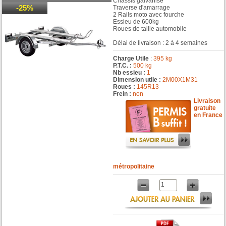
Châssis galvanisé
-25%
Traverse d'amarrage
2 Rails moto avec fourche
Essieu de 600kg
Roues de taille automobile
Délai de livraison : 2 à 4 semaines
Charge Utile
:
395 kg
P.T.C. :
500 kg
Nb essieu :
1
Dimension utile :
2M00X1M31
Roues :
145R13
Frein :
non
Livraison
gratuite
en France
métropolitaine