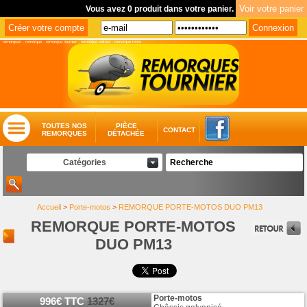
Vous avez 0 produit dans votre panier.
remorques
-
remorque
-
remorque tournier
-
remorque voiture
-
remorque moto
TOUTES NOS
PIÈCE
CONTACT
REMORQUES
DÉTACHÉE
Catégories
Accueil
>
Porte-motos
>
REMORQUE PORTE-MOTOS DUO PM13
REMORQUE PORTE-MOTOS
DUO PM13
Porte-motos
996€ TTC
1327€