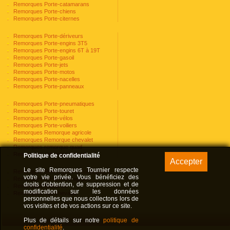
Remorques Porte-catamarans
Remorques Porte-chiens
Remorques Porte-citernes
Remorques Porte-dériveurs
Remorques Porte-engins 3T5
Remorques Porte-engins 6T à 19T
Remorques Porte-gasoil
Remorques Porte-jets
Remorques Porte-motos
Remorques Porte-nacelles
Remorques Porte-panneaux
Remorques Porte-pneumatiques
Remorques Porte-touret
Remorques Porte-vélos
Remorques Porte-voiliers
Remorques Remorque agricole
Remorques Remorque chevalet
Remorques remorque quad
Remorques remorque voiture
Politique de confidentialité
Le site Remorques Tournier respecte
Remorques Remorques échafaudages
votre vie privée. Vous bénéficiez des
Remorques Tri-bennes agraire
droits d'obtention, de suppression et de
Remorques Utilitaires
modification sur les données
Remorques Van chevaux
personnelles que nous collectons lors de
vos visites et de vos actions sur ce site.
Plus de détails sur notre
politique de
confidentialité
.