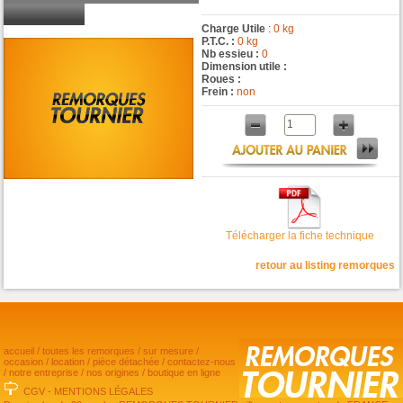
Charge Utile
:
0 kg
P.T.C. :
0 kg
Nb essieu :
0
Dimension utile :
Roues :
Frein :
non
Télécharger la fiche technique
retour au listing remorques
accueil
/
toutes les remorques
/
sur mesure
/
occasion
/
location
/
pièce détachée
/
contactez-nous
/
notre entreprise
/
nos origines
/
boutique en ligne
CGV
-
MENTIONS LÉGALES