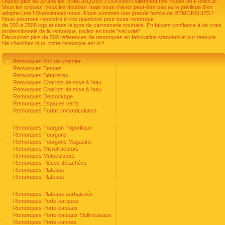
Depuis plus de 30 ans les REMORQUES TOURNIER sillonnent nos routes de FRANCE.
Vous les croisez, vous les doublez, mais vous n'avez peut-être pas eu le privilège d'en
adopter une ! Questionnez-nous !Nous sommes une grande famille de REMORQUES !
Nous pourrons répondre à vos questions pour toute remorque
de 300 à 3500 kgs et dans le type de carrosserie souhaité. En faisant confiance à de vrais
professionnels de la remorque, roulez en toute "sécurité".
Découvrez plus de 500 références de remorques en fabrication standard et sur mesure.
Ne cherchez plus, votre remorque est ici !
Remorques Abri de chantier
Remorques Bennes
Remorques Bétaillères
Remorques Chariots de mise à l'eau
Remorques Chariots de mise à l'eau
Remorques Destockage
Remorques Espaces verts
Remorques Forfait immatriculation
Remorques Fourgon Frigorifique
Remorques Fourgons
Remorques Fourgons Magasins
Remorques Microtracteurs
Remorques Motoculteurs
Remorques Pièces détachées
Remorques Plateaux
Remorques Plateaux
Remorques Plateaux surbaissés
Remorques Porte-barques
Remorques Porte-bateaux
Remorques Porte-bateaux Multirouleaux
Remorques Porte-canoës