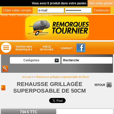
Vous avez 0 produit dans votre panier.
remorques
-
remorque
-
remorque tournier
-
remorque voiture
-
remorque moto
TOUTES NOS
PIÈCE
CONTACT
REMORQUES
DÉTACHÉE
Catégories
Accueil
>
>
Rehausse grillagée superposable de 50cm
REHAUSSE GRILLAGÉE
SUPERPOSABLE DE 50CM
734 € TTC